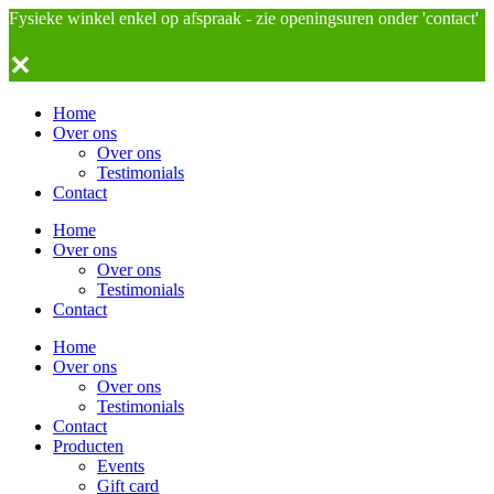
Fysieke winkel enkel op afspraak - zie openingsuren onder 'contact'
✕
Home
Over ons
Over ons
Testimonials
Contact
Home
Over ons
Over ons
Testimonials
Contact
Home
Over ons
Over ons
Testimonials
Contact
Producten
Events
Gift card