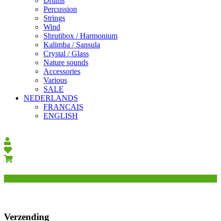
Drums
Percussion
Strings
Wind
Shrutibox / Harmonium
Kalimba / Sansula
Crystal / Glass
Nature sounds
Accessories
Various
SALE
NEDERLANDS
FRANCAIS
ENGLISH
Verzending