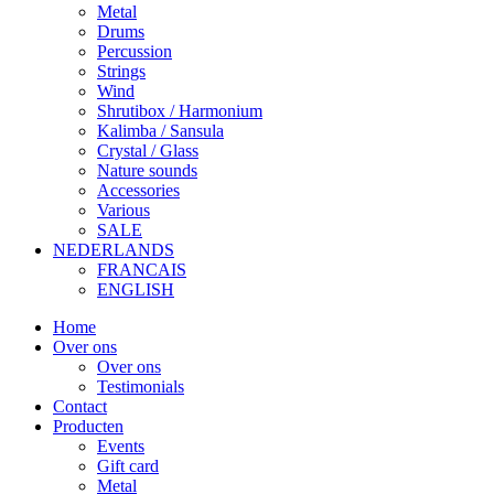
Metal
Drums
Percussion
Strings
Wind
Shrutibox / Harmonium
Kalimba / Sansula
Crystal / Glass
Nature sounds
Accessories
Various
SALE
NEDERLANDS
FRANCAIS
ENGLISH
Home
Over ons
Over ons
Testimonials
Contact
Producten
Events
Gift card
Metal