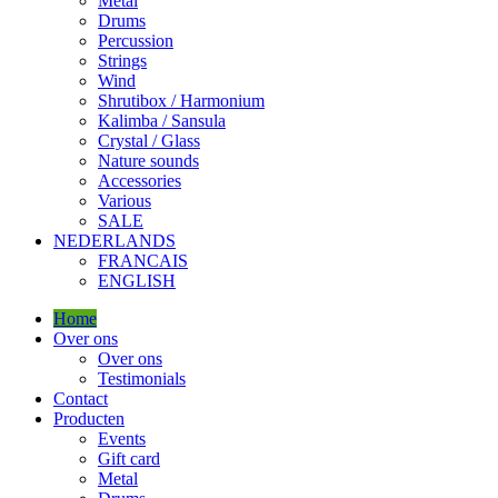
Metal
Drums
Percussion
Strings
Wind
Shrutibox / Harmonium
Kalimba / Sansula
Crystal / Glass
Nature sounds
Accessories
Various
SALE
NEDERLANDS
FRANCAIS
ENGLISH
Home
Over ons
Over ons
Testimonials
Contact
Producten
Events
Gift card
Metal