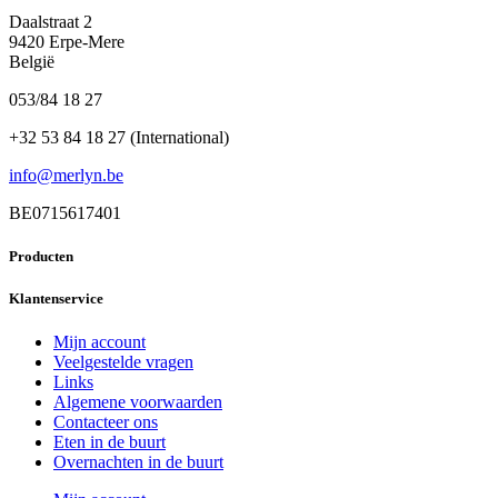
Daalstraat 2
9420 Erpe-Mere
België
053/84 18 27
+32 53 84 18 27 (International)
info@merlyn.be
BE0715617401
Producten
Klantenservice
Mijn account
Veelgestelde vragen
Links
Algemene voorwaarden
Contacteer ons
Eten in de buurt
Overnachten in de buurt